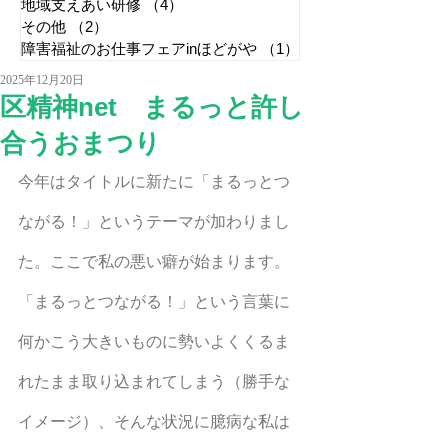
地域支えあい研修
（4）
4件の記事
その他
（2）
2件の記事
障害福祉のお仕事フェアinほどがや
（1）
1件の記事
2025年12月20日
区精神net まるっと許し
合うおまつり
今年はタイトルに新たに「まるっとつ
ながる！」というテーマが加わりまし
た。ここで私の悪い癖が始まります。
「まるっとつながる！」という言葉に
何かこう大きいものに勢いよくくるま
れたまま取り込まれてしまう（勝手な
イメージ）、そんな状況に臆病な私は