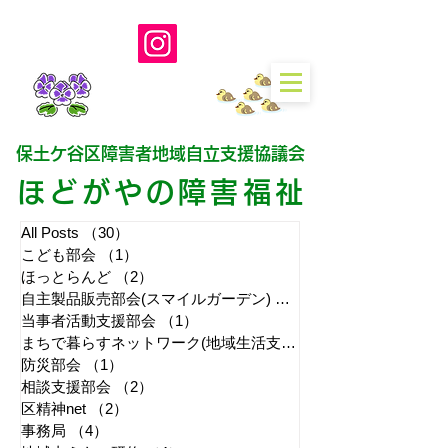
保土ケ谷区障害者地域自立支援協議会
ほどがやの障害福
祉
All Posts
（30）
30件の記事
こども部会
（1）
1件の記事
ほっとらんど
（2）
2件の記事
自主製品販売部会(スマイルガーデン)
（7）
7件の記事
当事者活動支援部会
（1）
1件の記事
まちで暮らすネットワーク(地域生活支援拠点部会)
防災部会
（1）
1件の記事
相談支援部会
（2）
2件の記事
区精神net
（2）
2件の記事
事務局
（4）
4件の記事