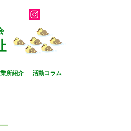
会
祉
事業所紹介
活動コラム