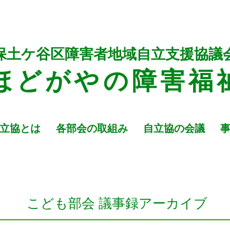
保土ケ谷区障害者地域自立支援協議
ほどがや
の障
害福
立協とは
各部会の取組み
自立協の会議
こども部会 議事録アーカイブ