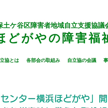
保土ケ谷区障害者地域自立支援協議
ほどがや
の障
害福
立協とは
各部会の取組み
自立協の会議
者センター横浜ほどがや」開